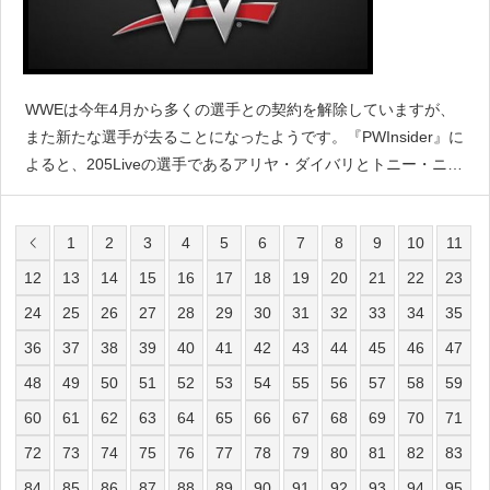
WWEは今年4月から多くの選手との契約を解除していますが、
また新たな選手が去ることになったようです。『PWInsider』に
よると、205Liveの選手であるアリヤ・ダイバリとトニー・ニー
スがWWEからリリースされたと伝えています。ニースはメイン
ロスターの番組にも数回出演しており、ク
1
2
3
4
5
6
7
8
9
10
11
12
13
14
15
16
17
18
19
20
21
22
23
24
25
26
27
28
29
30
31
32
33
34
35
36
37
38
39
40
41
42
43
44
45
46
47
48
49
50
51
52
53
54
55
56
57
58
59
60
61
62
63
64
65
66
67
68
69
70
71
72
73
74
75
76
77
78
79
80
81
82
83
84
85
86
87
88
89
90
91
92
93
94
95