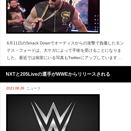
6月11日のSmack Downでオーティスからの攻撃で負傷したモン
テス・フォードは、大ケガによって手術を受けることになりま
した。最近では病室にいる写真もTwitterにアップしています。
GOD IS GOOD. pic.twitter.com/40yJxT11rc— ????
NXTと205Liveの選手がWWEからリリースされる
2021.06.26
ニュース