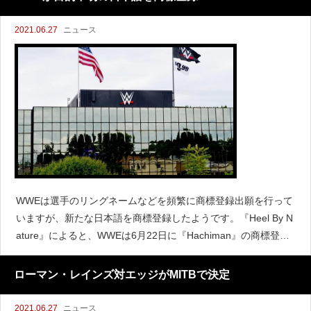
2021.06.27
ニュース
WWEは選手のリングネームなどを頻繁に商標登録出願を行って
いますが、新たな日本語を商標登録したようです。『Heel By N
ature』によると、WWEは6月22日に『Hachiman』の商標登録
をアメリカ特許商標庁に申請し、6月25日に商標データベースに
登録されたと伝えています。日
ローマン・レインズ対エッジがMITBで決定
2021.06.27
ニュース