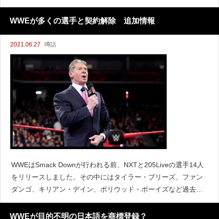
WWEが多くの選手と契約解除 追加情報
2021.06.27
噂話
WWEはSmack Downが行われる前、NXTと205Liveの選手14人
をリリースしました。その中にはタイラー・ブリーズ、ファン
ダンゴ、キリアン・デイン、ボリウッド・ボーイズなど過去に
メインロスターで活躍した選手も多く含まれていました。WWE
社長のニック・カーンはこの日に行われた
WWEが目的不明の日本語を商標登録？