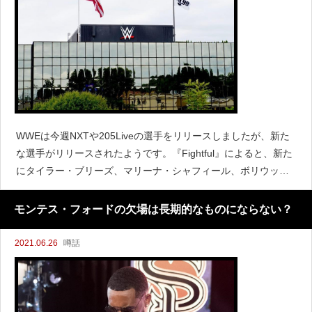
WWEは今週NXTや205Liveの選手をリリースしましたが、新た
な選手がリリースされたようです。『Fightful』によると、新た
にタイラー・ブリーズ、マリーナ・シャフィール、ボリウッ
ド・ボーイズ、ルアス、キリアン・デインなどがリリースされ
たと伝えています。すでにファンダンゴもリリ
モンテス・フォードの欠場は長期的なものにならない？
2021.06.26
噂話