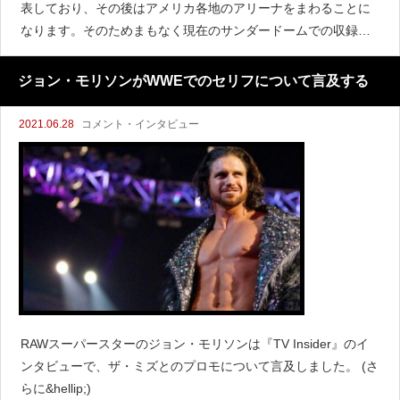
表しており、その後はアメリカ各地のアリーナをまわることに
なります。そのためまもなく現在のサンダードームでの収録を
終えることになりますが、『WrestleVotes』によると、サンダ
ードームでの最後のライブショーは7月9日のS
ジョン・モリソンがWWEでのセリフについて言及する
2021.06.28
コメント・インタビュー
RAWスーパースターのジョン・モリソンは『TV Insider』のイ
ンタビューで、ザ・ミズとのプロモについて言及しました。 (さ
らに&hellip;)