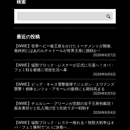
検索
最近の投稿
【WWE】世界ヘビー級王座をかけたトーナメントが開催、
© プロレスJunkie ～WWEの最新情報 USA～
最終的にはあのルチャドールが世界王座に挑戦か！
2026年8月7日
【WWE】猛獣ブロック・レスナーが正式に引退へ！オバ・
フェミ戦を最後に現役生活へ幕
2026年8月6日
【WWE】ビッグ・キャス電撃復帰でジェボン・エヴァンズ
襲撃！相棒エンツォ・アモーレの復帰にも期待高まる
2026年8月5日
【WWE】チェルシー・グリーンが悲願の女子王座初戴冠！
親友裏切りと乱入飛び交う壮絶ラダー戦制す
2026年8月4日
【WWE】猛獣ブロック・レスナー敗れる！怪獣大戦争はオ
バ・フェミ勝利でついに決着へ…