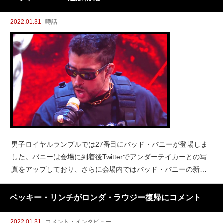
2022.01.31
噂話
男子ロイヤルランブルでは27番目にバッド・バニーが登場しま
した。バニーは会場に到着後Twitterでアンダーテイカーとの写
真をアップしており、さらに会場内ではバッド・バニーの新し
いグッズも販売されていたことからサプライズにはなりません
でしたが、試合を大いに盛り上げました。.@sanb
ベッキー・リンチがロンダ・ラウジー復帰にコメント
2022.01.31
コメント・インタビュー