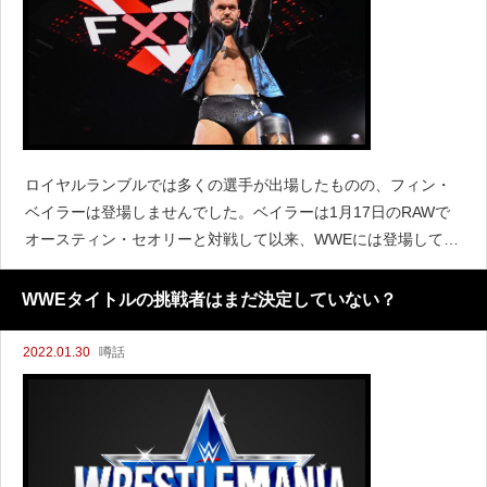
ロイヤルランブルでは多くの選手が出場したものの、フィン・
ベイラーは登場しませんでした。ベイラーは1月17日のRAWで
オースティン・セオリーと対戦して以来、WWEには登場してい
ません。『WrestleVotes』によると、ベイラーはアメリカには
いないことからロイヤルランブルには登場しな
WWEタイトルの挑戦者はまだ決定していない？
2022.01.30
噂話