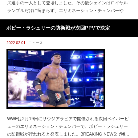
ズ選手の一人として登場しました。その後シェインはロイヤル
ランブルだけに留まらず、エリミネーション・チェンバーやレ
ッスルマニア38にも出場する予定であると報じられています。
『PWInsider』によると、シェインは今後RAWにレギ
ボビー・ラシュリーの防衛戦が次回PPVで決定
2022.02.01
ニュース
WWEは2月19日にサウジアラビアで開催される次回ペイパービ
ューのエリミネーション・チェンバーで、ボビー・ラシュリー
の防衛戦が行われると発表しました。BREAKING NEWS: @figh