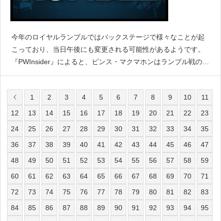
今年のロイヤルランブルではバックステージで様々なことが起
こっており、当日午後にも変更される可能性があるようです。
『PWInsider』によると、ビンス・マクマホンはランブル戦の
様々な側面を綿密に変更していると伝えています。マクマホン
は誰が最初に出てくるのか、最後にどのような選手が絡ん
1
2
3
4
5
6
7
8
9
10
11
12
13
14
15
16
17
18
19
20
21
22
23
24
25
26
27
28
29
30
31
32
33
34
35
36
37
38
39
40
41
42
43
44
45
46
47
48
49
50
51
52
53
54
55
56
57
58
59
60
61
62
63
64
65
66
67
68
69
70
71
72
73
74
75
76
77
78
79
80
81
82
83
84
85
86
87
88
89
90
91
92
93
94
95