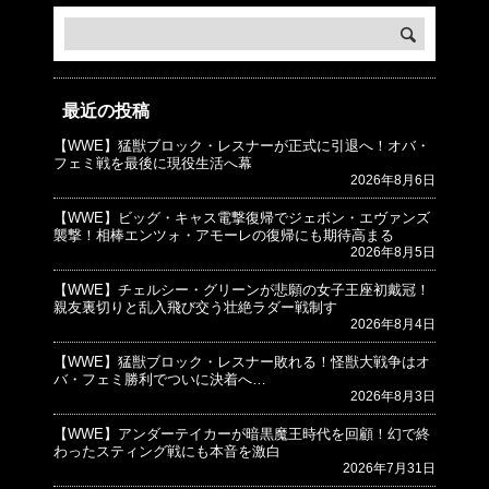
最近の投稿
【WWE】猛獣ブロック・レスナーが正式に引退へ！オバ・
© プロレスJunkie ～WWEの最新情報 USA～
フェミ戦を最後に現役生活へ幕
2026年8月6日
【WWE】ビッグ・キャス電撃復帰でジェボン・エヴァンズ
襲撃！相棒エンツォ・アモーレの復帰にも期待高まる
2026年8月5日
【WWE】チェルシー・グリーンが悲願の女子王座初戴冠！
親友裏切りと乱入飛び交う壮絶ラダー戦制す
2026年8月4日
【WWE】猛獣ブロック・レスナー敗れる！怪獣大戦争はオ
バ・フェミ勝利でついに決着へ…
2026年8月3日
【WWE】アンダーテイカーが暗黒魔王時代を回顧！幻で終
わったスティング戦にも本音を激白
2026年7月31日