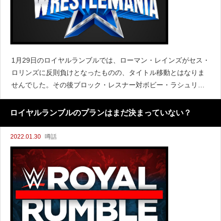
1月29日のロイヤルランブルでは、ローマン・レインズがセス・
ロリンズに反則負けとなったものの、タイトル移動とはなりま
せんでした。その後ブロック・レスナー対ボビー・ラシュリー
のWWEチャンピオンシップに登場したレインズはレスナーに攻
撃し、そのままラシュリーが勝利して新チャンピオンとなりま
ロイヤルランブルのプランはまだ決まっていない？
した。
2022.01.30
噂話