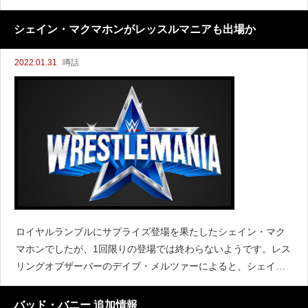
tbobby will defend the #WWETitle in an Elimination
シェイン・マクマホンがレッスルマニアも出場か
2022.01.31
噂話
ロイヤルランブルにサプライズ登場を果たしたシェイン・マク
マホンでしたが、1回限りの登場では終わらないようです。レス
リングオブザーバーのデイブ・メルツァーによると、シェイン
はロイヤルランブルに続いてエリミネーション・チェンバー、
レッスルマニア38に出場予定だと伝えています。対戦相手につ
バッド・バニー 追加情報