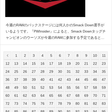
今週のRAWのバックステージには何人かのSmack Down選手が
いるようです。『PWInsider』によると、Smack Downタッグチ
ャンピオンのウーソズが今週のRAWに参加する予定であると伝
えています。次回ペイパービューのレッスルマニア・バックラ
ッシュではRKブロ対ウーソズに
1
2
3
4
5
6
7
8
9
10
11
12
13
14
15
16
17
18
19
20
21
22
23
24
25
26
27
28
29
30
31
32
33
34
35
36
37
38
39
40
41
42
43
44
45
46
47
48
49
50
51
52
53
54
55
56
57
58
59
60
61
62
63
64
65
66
67
68
69
70
71
72
73
74
75
76
77
78
79
80
81
82
83
84
85
86
87
88
89
90
91
92
93
94
95