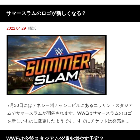
ザーバーのデイブ・メルツァーによると、NXT 2.0の収録をフル
セイル大学で行う話が上がっていると伝えています。
サマースラムのロゴが新しくなる？
2022.04.29
噂話
7月30日にはテネシー州ナッシュビルにあるニッサン・スタジア
ムでサマースラムが開催されます。WWEはサマースラムのロゴ
を新しいものに変更したようです。すでにチケットは発売され
ており、宣伝用ポスターにはローマン・レインズ、ロンダ・ラ
ウジー、ブロック・レスナーなどが登場していますが、ここ
WWEは今後スタジアム公演を増やす予定？