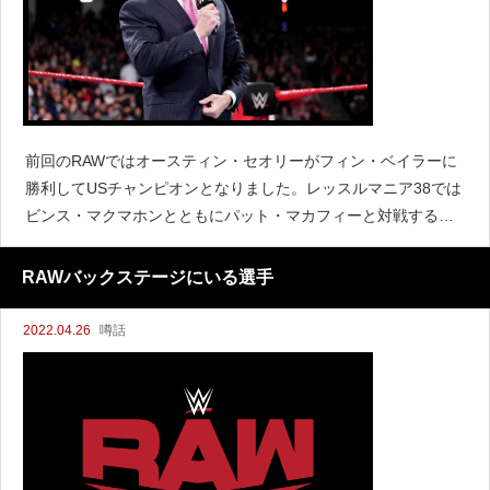
前回のRAWではオースティン・セオリーがフィン・ベイラーに
勝利してUSチャンピオンとなりました。レッスルマニア38では
ビンス・マクマホンとともにパット・マカフィーと対戦するな
ど、セオリーは最近大きくプッシュされています。『WrestleVo
tes』によると、ビンス・マクマホンはセオリ
RAWバックステージにいる選手
2022.04.26
噂話