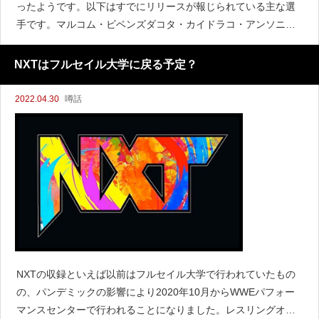
ったようです。以下はすでにリリースが報じられている主な選
手です。マルコム・ビベンズダコタ・カイドラコ・アンソニー
ハーランドデクスター・ルミスペルシア・ピロッタブレアー・
ボールドウィン『Fight
NXTはフルセイル大学に戻る予定？
2022.04.30
噂話
NXTの収録といえば以前はフルセイル大学で行われていたもの
の、パンデミックの影響により2020年10月からWWEパフォー
マンスセンターで行われることになりました。レスリングオブ