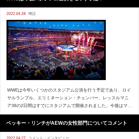
2022.04.28
噂話
WWEは今年いくつかのスタジアム公演を行う予定であり、ロイ
ヤルランブル、エリミネーション・チェンバー、レッスルマニ
ア38の2日間はすでにスタジアムで開催されました。今後はマネ
ー・イン・ザ・バンク、サマースラム、イギリス、サウジアラ
ビアと4つの公演を予定しています。『Mat Men P
ベッキー・リンチがAEWの女性部門についてコメント
2022.04.27
コメント・インタビュー