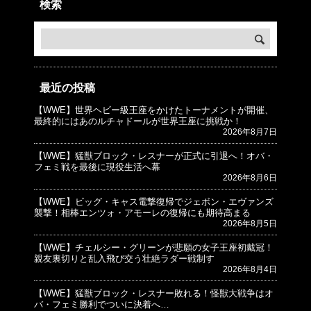
検索
最近の投稿
【WWE】世界ヘビー級王座をかけたトーナメントが開催、
© プロレスJunkie ～WWEの最新情報 USA～
最終的にはあのルチャドールが世界王座に挑戦か！
2026年8月7日
【WWE】猛獣ブロック・レスナーが正式に引退へ！オバ・
フェミ戦を最後に現役生活へ幕
2026年8月6日
【WWE】ビッグ・キャス電撃復帰でジェボン・エヴァンズ
襲撃！相棒エンツォ・アモーレの復帰にも期待高まる
2026年8月5日
【WWE】チェルシー・グリーンが悲願の女子王座初戴冠！
親友裏切りと乱入飛び交う壮絶ラダー戦制す
2026年8月4日
【WWE】猛獣ブロック・レスナー敗れる！怪獣大戦争はオ
バ・フェミ勝利でついに決着へ…