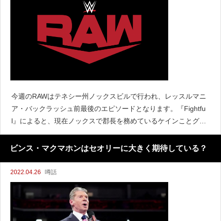
今週のRAWはテネシー州ノックスビルで行われ、レッスルマニ
ア・バックラッシュ前最後のエピソードとなります。『Fightfu
l』によると、現在ノックスで郡長を務めているケインことグレ
ン・ジェイコブスが今週のRAWに特別出演する予定だと伝えて
います。計画は常に変更される可能性があるものの
ビンス・マクマホンはセオリーに大きく期待している？
2022.04.26
噂話