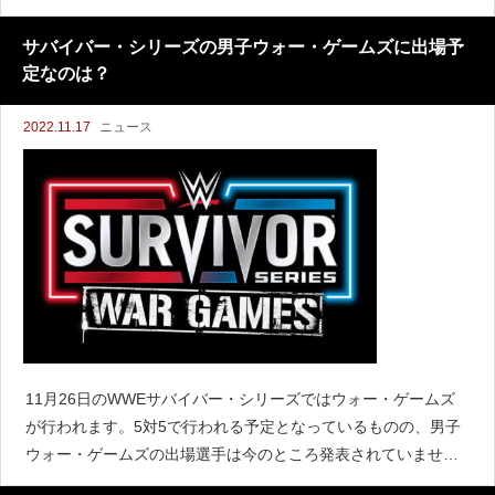
によると、ブロンソン・リードとしてWWEで活躍していたジョ
ナがWWEからオファーを受けたと伝えています。2019年
サバイバー・シリーズの男子ウォー・ゲームズに出場予
定なのは？
2022.11.17
ニュース
11月26日のWWEサバイバー・シリーズではウォー・ゲームズ
が行われます。5対5で行われる予定となっているものの、男子
ウォー・ゲームズの出場選手は今のところ発表されていませ
ん。『PWInsider』によると、現在の計画ではローマン・レイン