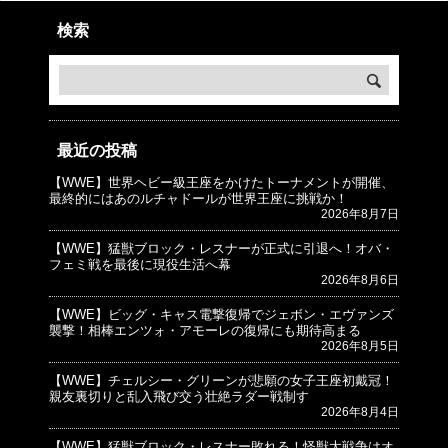
検索
最近の投稿
【WWE】世界ヘビー級王座をかけたトーナメントが開催、
© プロレスJunkie ～WWEの最新情報 USA～
最終的にはあのルチャドールが世界王座に挑戦か！
2026年8月7日
【WWE】猛獣ブロック・レスナーが正式に引退へ！オバ・
フェミ戦を最後に現役生活へ幕
2026年8月6日
【WWE】ビッグ・キャス電撃復帰でジェボン・エヴァンズ
襲撃！相棒エンツォ・アモーレの復帰にも期待高まる
2026年8月5日
【WWE】チェルシー・グリーンが悲願の女子王座初戴冠！
親友裏切りと乱入飛び交う壮絶ラダー戦制す
2026年8月4日
【WWE】猛獣ブロック・レスナー敗れる！怪獣大戦争はオ