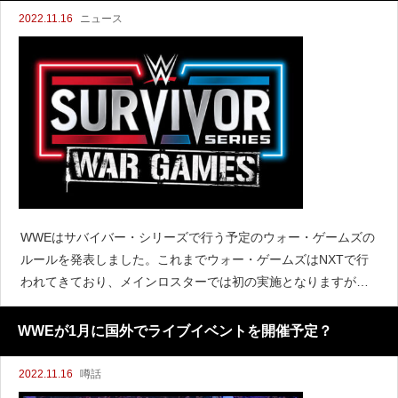
2022.11.16
ニュース
WWEはサバイバー・シリーズで行う予定のウォー・ゲームズの
ルールを発表しました。これまでウォー・ゲームズはNXTで行
われてきており、メインロスターでは初の実施となりますが、
ルールは概ねNXTで使用したものと同じものとなるようです。H
ere&#39;s everything you n
WWEが1月に国外でライブイベントを開催予定？
2022.11.16
噂話