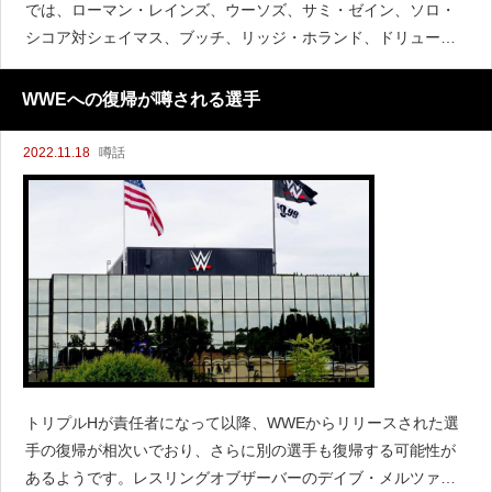
では、ローマン・レインズ、ウーソズ、サミ・ゼイン、ソロ・
シコア対シェイマス、ブッチ、リッジ・ホランド、ドリュー・
マッキンタイア、ケビン・オーエンズが予定されていると報じ
られています。ところがオーエンズが日曜日のライブイベント
WWEへの復帰が噂される選手
で膝を負
2022.11.18
噂話
トリプルHが責任者になって以降、WWEからリリースされた選
手の復帰が相次いでおり、さらに別の選手も復帰する可能性が
あるようです。レスリングオブザーバーのデイブ・メルツァー