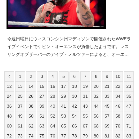
今週日曜日にウィスコンシン州マディソンで開催されたWWEラ
イブイベントでケビン・オーエンズが負傷したようです。レス
リングオブザーバーのデイブ・メルツァーによると、オーエン
ズはオースティン・セオリーとの試合中に右ひざを負傷したと
伝えています。ケガは膝内側側副靱帯（MCL）の捻挫だという
1
2
3
4
5
6
7
8
9
10
11
12
13
14
15
16
17
18
19
20
21
22
23
24
25
26
27
28
29
30
31
32
33
34
35
36
37
38
39
40
41
42
43
44
45
46
47
48
49
50
51
52
53
54
55
56
57
58
59
60
61
62
63
64
65
66
67
68
69
70
71
72
73
74
75
76
77
78
79
80
81
82
83