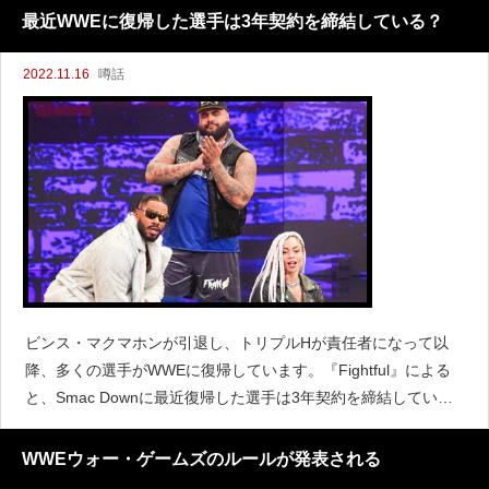
ズ、ウーソズ、サミ・ゼイン、ソロ・シコア対ドリ
最近WWEに復帰した選手は3年契約を締結している？
2022.11.16
噂話
ビンス・マクマホンが引退し、トリプルHが責任者になって以
降、多くの選手がWWEに復帰しています。『Fightful』による
と、Smac Downに最近復帰した選手は3年契約を締結している
と伝えています。復帰した中にはヒット・ロウも含まれていま
すが、グループ全員とも3年契約を締結してお
WWEウォー・ゲームズのルールが発表される