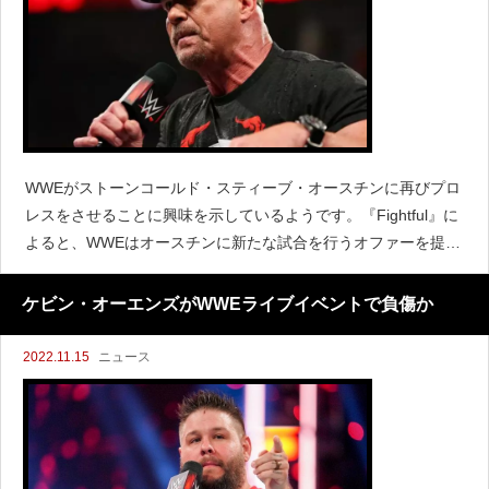
WWEがストーンコールド・スティーブ・オースチンに再びプロ
レスをさせることに興味を示しているようです。『Fightful』に
よると、WWEはオースチンに新たな試合を行うオファーを提示
したと伝えています。レッスルマニア39やサウジアラビアな
ど、どのイベントでのオファーかは明らかにされて
ケビン・オーエンズがWWEライブイベントで負傷か
2022.11.15
ニュース