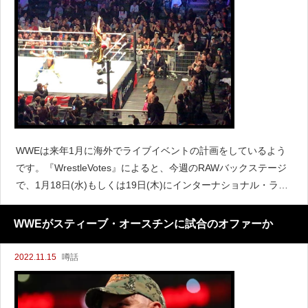
WWEは来年1月に海外でライブイベントの計画をしているよう
です。『WrestleVotes』によると、今週のRAWバックステージ
で、1月18日(水)もしくは19日(木)にインターナショナル・ライ
ブイベントが行われる話があったと伝えています。開催地がど
こになるのかはわからないとし、この
WWEがスティーブ・オースチンに試合のオファーか
2022.11.15
噂話