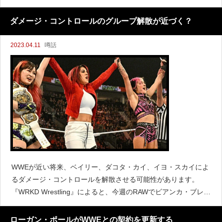
と、WWEのバックステージでレスナーとグンターが今夏に対戦
する可能性が浮上していると伝えています
ダメージ・コントロールのグループ解散が近づく？
2023.04.11
噂話
WWEが近い将来、ベイリー、ダコタ・カイ、イヨ・スカイによ
るダメージ・コントロールを解散させる可能性があります。
『WRKD Wrestling』によると、今週のRAWでビアンカ・ブレア
対イヨ・スカイのノンタイトル戦が予定されているとしてお
り、ダメージ・コントロールに亀裂が入り始めるのも遠くは
ローガン・ポールがWWEとの契約を更新する