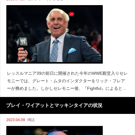
レッスルマニア39の前日に開催された今年のWWE殿堂入りセレ
モニーでは、グレート・ムタのインダクターをリック・フレア
ーが務めました。しかしセレモニー後、『Fightful』によると、
WWEは同じく殿堂入りしたレイ・ミステリオのインダクターを
務めたコナンのスピーチは高く評価しているものの、フレ
ブレイ・ワイアットとマッキンタイアの状況
2023.04.09
噂話