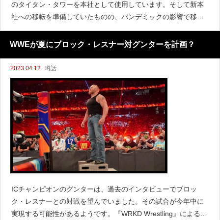
のタイタン・タワーを本社として使用しています。そして新本
社への移転を準備していたものの、パンデミックの影響で移転
が遅れており、ようやく実現することになります。WWEのトレ
ーナーであるマイケル・モンテフォルテは、自身のInst
WWEが夏にブロック・レスナー対グンターを計画？
2023.04.12
噂話
ICチャンピオンのグンターは、過去のインタビューでブロッ
ク・レスナーとの対戦を望んでいました。その試合が今年中に
実現する可能性があるようです。『WRKD Wrestling』による