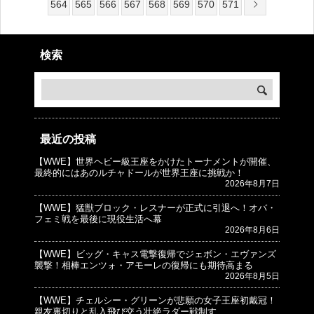
564
565
566
567
568
569
570
571
検索
最近の投稿
【WWE】世界ヘビー級王座をかけたトーナメントが開催、
© プロレスJunkie ～WWEの最新情報 USA～
最終的にはあのルチャドールが世界王座に挑戦か！
2026年8月7日
【WWE】猛獣ブロック・レスナーが正式に引退へ！オバ・
フェミ戦を最後に現役生活へ幕
2026年8月6日
【WWE】ビッグ・キャス電撃復帰でジェボン・エヴァンズ
襲撃！相棒エンツォ・アモーレの復帰にも期待高まる
2026年8月5日
【WWE】チェルシー・グリーンが悲願の女子王座初戴冠！
親友裏切りと乱入飛び交う壮絶ラダー戦制す