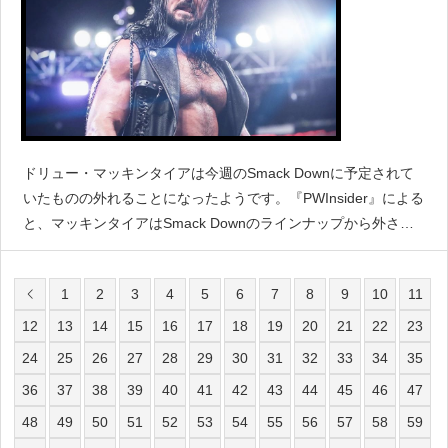
ドリュー・マッキンタイアは今週のSmack Downに予定されて
いたものの外れることになったようです。『PWInsider』による
と、マッキンタイアはSmack Downのラインナップから外さ
れ、さらにWWEのビジネスパートナーの1つであるクリケッ
ト・ワイヤレスと現地でサイン会を行う予定だっ
1
2
3
4
5
6
7
8
9
10
11
12
13
14
15
16
17
18
19
20
21
22
23
24
25
26
27
28
29
30
31
32
33
34
35
36
37
38
39
40
41
42
43
44
45
46
47
48
49
50
51
52
53
54
55
56
57
58
59