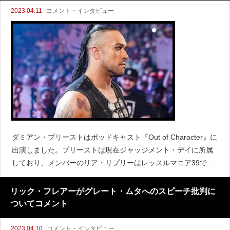
2023.04.11
コメント・インタビュー
ダミアン・プリーストはポッドキャスト『Out of Character』に
出演しました。プリーストは現在ジャッジメント・デイに所属
しており、メンバーのリア・リプリーはレッスルマニア39でシ
ャーロット・フレアーに勝利してSmack Down女子タイトルを
獲得しました。プリーストはリプリ
リック・フレアーがグレート・ムタへのスピーチ批判に
ついてコメント
2023.04.10
コメント・インタビュー