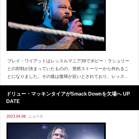
ブレイ・ワイアットはレッスルマニア39でボビー・ラシュリー
との対戦が決まっていたものの、突然ストーリーから外れるこ
とになりました。その後は復帰が近いとされており、レッスル
マニアのときはカリフォルニア州ロサンゼルスで目撃されたも
のの、RAWを含めて登場することはありませんでした。『Ri
ドリュー・マッキンタイアがSmack Downを欠場へ UP
DATE
2023.04.08
ニュース