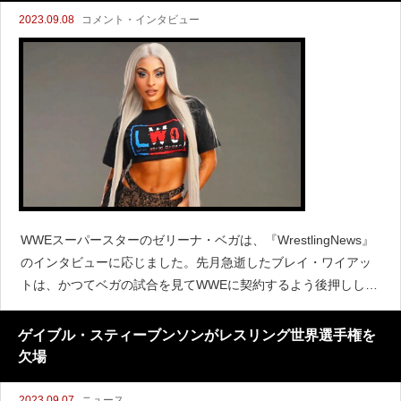
2023.09.08
コメント・インタビュー
WWEスーパースターのゼリーナ・ベガは、『WrestlingNews』
のインタビューに応じました。先月急逝したブレイ・ワイアッ
トは、かつてベガの試合を見てWWEに契約するよう後押しして
くれたようです。ベガはワイアットとの過去を振り返って次の
ように語りました。「2010年にFC
ゲイブル・スティーブンソンがレスリング世界選手権を
欠場
2023.09.07
ニュース