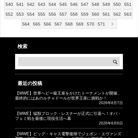
540
541
542
543
544
545
546
547
548
549
550
551
552
553
554
555
556
557
558
559
560
561
562
563
564
565
566
567
568
569
570
571
検索
最近の投稿
【WWE】世界ヘビー級王座をかけたトーナメントが開催、
© プロレスJunkie ～WWEの最新情報 USA～
最終的にはあのルチャドールが世界王座に挑戦か！
2026年8月7日
【WWE】猛獣ブロック・レスナーが正式に引退へ！オバ・
フェミ戦を最後に現役生活へ幕
2026年8月6日
【WWE】ビッグ・キャス電撃復帰でジェボン・エヴァンズ