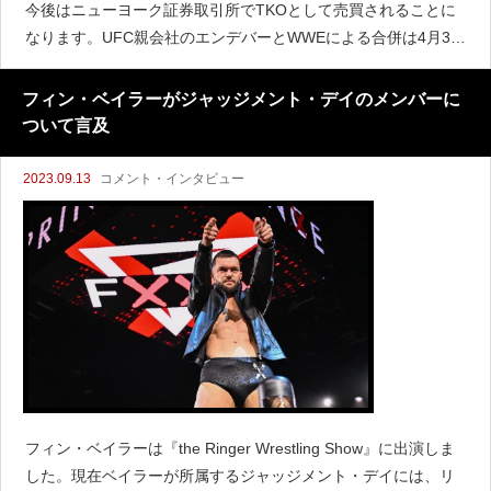
今後はニューヨーク証券取引所でTKOとして売買されることに
なります。UFC親会社のエンデバーとWWEによる合併は4月3日
に発表されました。WWEのニック・カーンは『ESPN』のイン
タビューで、今後ロンダ・ラウジー
フィン・ベイラーがジャッジメント・デイのメンバーに
ついて言及
2023.09.13
コメント・インタビュー
フィン・ベイラーは『the Ringer Wrestling Show』に出演しま
した。現在ベイラーが所属するジャッジメント・デイには、リ