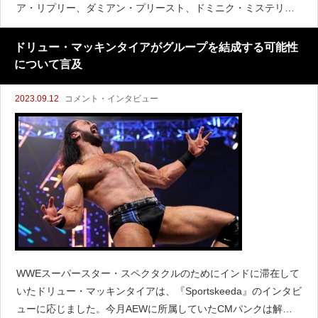
ア・リプリー、ダミアン・プリースト、ドミニク・ミステリオ
がいます。この3人の中で印象に残っているのは誰かという質問
に対し、ベイラーは次のように答え
ドリュー・マッキンタイアがグループを結成する可能性
について言及
2023.09.12
コメント・インタビュー
WWEスーパースター・スペクタクルのためにインドに滞在して
いたドリュー・マッキンタイアは、『Sportskeeda』のインタビ
ューに応じました。今月AEWに所属していたCMパンクは解雇