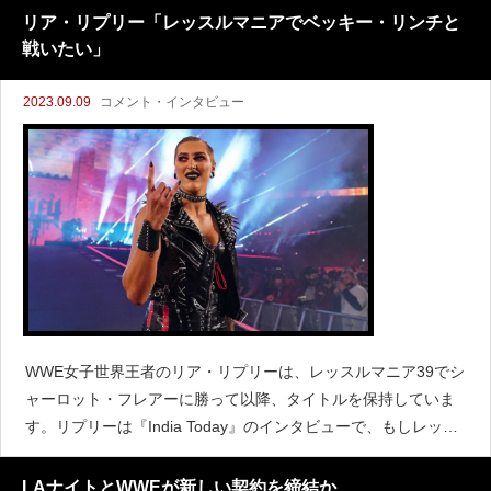
中継がされるショーとされないショーの違いについて
リア・リプリー「レッスルマニアでベッキー・リンチと
戦いたい」
2023.09.09
コメント・インタビュー
WWE女子世界王者のリア・リプリーは、レッスルマニア39でシ
ャーロット・フレアーに勝って以降、タイトルを保持していま
す。リプリーは『India Today』のインタビューで、もしレッス
ルマニア40でベッキー・リンチとの対戦が実現するとしたら歓
迎すると語りました。「ザ・マンことベッキー
LAナイトとWWEが新しい契約を締結か