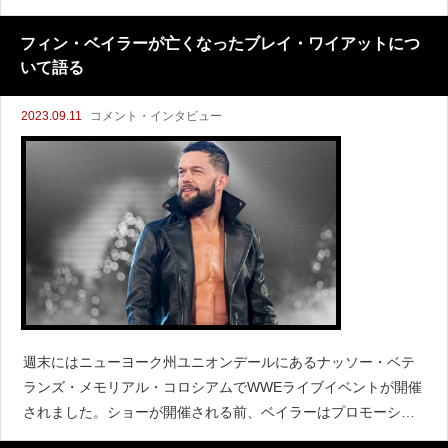
されました。マッキンタイアはCMパンクがWWEに復帰する可
能性について聞かれ、次のように語っています
フィン・ベイラーが亡くなったブレイ・ワイアットにつ
いて語る
2023.09.11
コメント・インタビュー
週末にはニューヨーク州ユニオンデールにあるナッソー・ベテ
ランズ・メモリアル・コロシアムでWWEライブイベントが開催
されました。ショーが開催される前、ベイラーはプロモーショ
ンで『Cheap Heat』に出演しました。そこでベイラーはテレビ