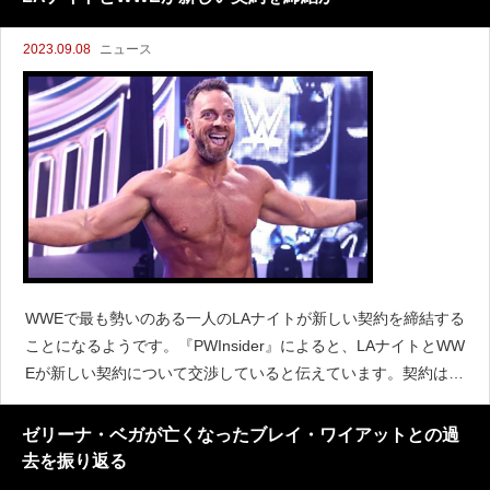
2023.09.08
ニュース
WWEで最も勢いのある一人のLAナイトが新しい契約を締結する
ことになるようです。『PWInsider』によると、LAナイトとWW
Eが新しい契約について交渉していると伝えています。契約はま
もなく最終合意に達するか、もしくはすでにサイン済みとも言
われていて、一部情報源が新しい契約は最長5
ゼリーナ・ベガが亡くなったブレイ・ワイアットとの過
去を振り返る