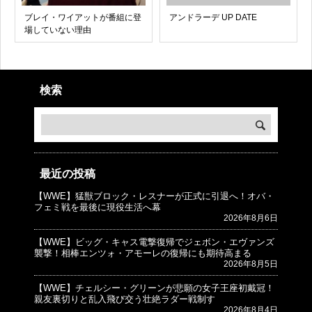
ブレイ・ワイアットが番組に登
アンドラーデ UP DATE
場していない理由
検索
最近の投稿
【WWE】猛獣ブロック・レスナーが正式に引退へ！オバ・
© プロレスJunkie ～WWEの最新情報 USA～
フェミ戦を最後に現役生活へ幕
2026年8月6日
【WWE】ビッグ・キャス電撃復帰でジェボン・エヴァンズ
襲撃！相棒エンツォ・アモーレの復帰にも期待高まる
2026年8月5日
【WWE】チェルシー・グリーンが悲願の女子王座初戴冠！
親友裏切りと乱入飛び交う壮絶ラダー戦制す
2026年8月4日