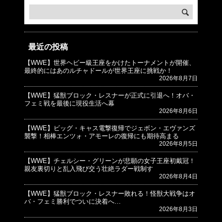
最近の投稿
【WWE】世界ヘビー級王座をかけたトーナメントが開催、
© プロレスJunkie ～WWEの最新情報 USA～
最終的にはあのルチャドールが世界王座に挑戦か！
2026年8月7日
【WWE】猛獣ブロック・レスナーが正式に引退へ！オバ・
フェミ戦を最後に現役生活へ幕
2026年8月6日
【WWE】ビッグ・キャス電撃復帰でジェボン・エヴァンズ
襲撃！相棒エンツォ・アモーレの復帰にも期待高まる
2026年8月5日
【WWE】チェルシー・グリーンが悲願の女子王座初戴冠！
親友裏切りと乱入飛び交う壮絶ラダー戦制す
2026年8月4日
【WWE】猛獣ブロック・レスナー敗れる！怪獣大戦争はオ
バ・フェミ勝利でついに決着へ…
2026年8月3日