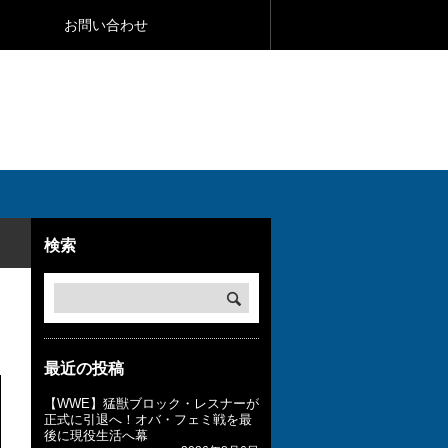
お問い合わせ
検索
最近の投稿
【WWE】猛獣ブロック・レスナーが
正式に引退へ！オバ・フェミ戦を最
後に現役生活へ幕