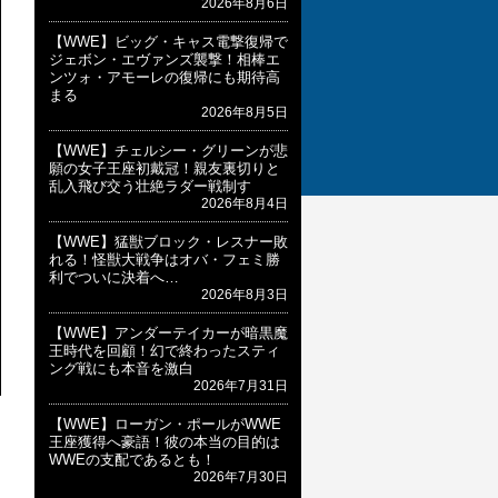
2026年8月6日
【WWE】ビッグ・キャス電撃復帰で
ジェボン・エヴァンズ襲撃！相棒エ
ンツォ・アモーレの復帰にも期待高
まる
2026年8月5日
【WWE】チェルシー・グリーンが悲
願の女子王座初戴冠！親友裏切りと
乱入飛び交う壮絶ラダー戦制す
2026年8月4日
【WWE】猛獣ブロック・レスナー敗
れる！怪獣大戦争はオバ・フェミ勝
利でついに決着へ…
2026年8月3日
【WWE】アンダーテイカーが暗黒魔
王時代を回顧！幻で終わったスティ
ング戦にも本音を激白
2026年7月31日
【WWE】ローガン・ポールがWWE
王座獲得へ豪語！彼の本当の目的は
WWEの支配であるとも！
2026年7月30日