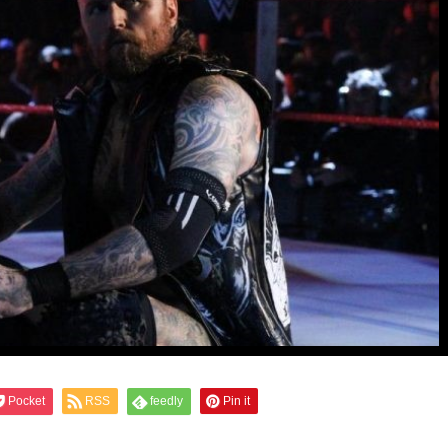
Pocket
RSS
feedly
Pin it