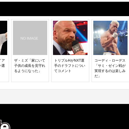
イア
ザ・ミズ「家にいて
トリプルHがNXT選
コーディ・ローデス
い選
子供の成長を見守れ
手のドラフトについ
「サミ・ゼイン戦が
るようになった」
てコメント
実現するのは楽しみ
だ」