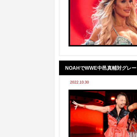
NOAHでWWE中邑真輔対グレ
2022.10.30