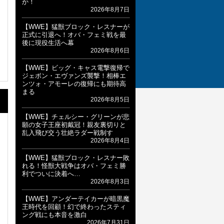
か！
2026年8月7日
【WWE】猛獣ブロック・レスナーが
正式に引退へ！オバ・フェミ戦を最
後に現役生活へ幕
2026年8月6日
【WWE】ビッグ・キャス電撃復帰で
ジェボン・エヴァンズ襲撃！相棒エ
ンツォ・アモーレの復帰にも期待高
まる
2026年8月5日
【WWE】チェルシー・グリーンが悲
願の女子王座初戴冠！親友裏切りと
乱入飛び交う壮絶ラダー戦制す
2026年8月4日
【WWE】猛獣ブロック・レスナー敗
れる！怪獣大戦争はオバ・フェミ勝
利でついに決着へ…
2026年8月3日
【WWE】アンダーテイカーが暗黒魔
王時代を回顧！幻で終わったスティ
ング戦にも本音を激白
2026年7月31日