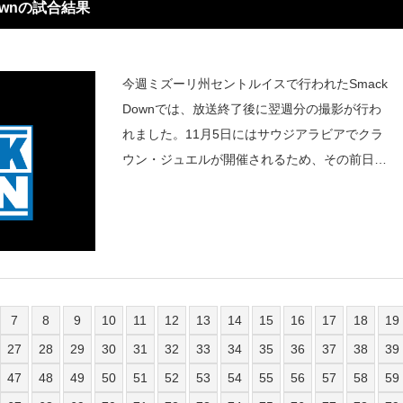
ownの試合結果
今週ミズーリ州セントルイスで行われたSmack
Downでは、放送終了後に翌週分の撮影が行わ
れました。11月5日にはサウジアラビアでクラ
ウン・ジュエルが開催されるため、その前日の
4日はSmack Downの生放送ができないためで
す。以下は次週の結果です。(ネタバレあり)---
7
8
9
10
11
12
13
14
15
16
17
18
19
27
28
29
30
31
32
33
34
35
36
37
38
39
47
48
49
50
51
52
53
54
55
56
57
58
59