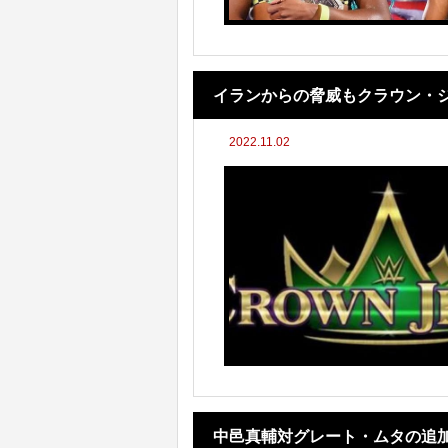
イランからの脅威もクラウン・
2022.11.02
中邑真輔対グレート・ムタの追