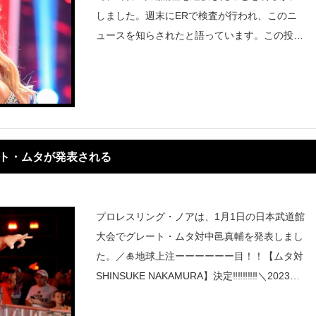
しました。週末にERで検査が行われ、このニ
ュースを知らされたと語っています。この投稿
をInstagramで見る
ート・ムタが発表される
プロレスリング・ノアは、1月1日の日本武道館
大会でグレート・ムタ対中邑真輔を発表しまし
た。／🎍地球上注ーーーーーー目！！【ムタ対
SHINSUKE NAKAMURA】決定‼‼‼‼‼＼2023年1
月1日 日本武道館。プロレスリング・ノアがお
届けする奇跡の初夢！【グレート・ムタ】と