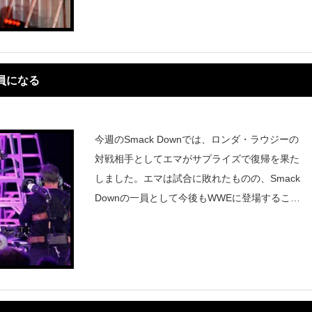
【WWEスーパー
一員になる
今週のSmack Downでは、ロンダ・ラウジーの
対戦相手としてエマがサプライズで復帰を果た
しました。エマは試合に敗れたものの、Smack
Downの一員として今後もWWEに登場すること
になるようです。WWEの公式ウェブサイトで
は、エマが正式なSmack Downの選手として掲
載され