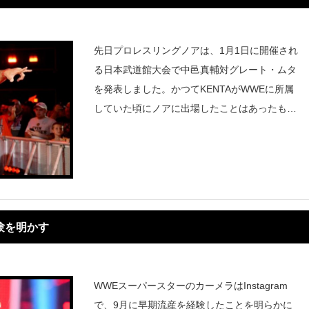
先日プロレスリングノアは、1月1日に開催され
る日本武道館大会で中邑真輔対グレート・ムタ
を発表しました。かつてKENTAがWWEに所属
していた頃にノアに出場したことはあったもの
の、WWEスーパースターとして他団体に出場
することはかなり異例なことです。武藤敬司お
よびムタは来年2月の引退に
験を明かす
WWEスーパースターのカーメラはInstagram
で、9月に早期流産を経験したことを明らかに