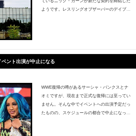
ているニック・カーンが新たな契約を締結した
ようです。レスリングオブザーバーのデイブ・
メルツァーによると、10月19日に2025年8月5
日までの契約にサインしたと伝えています。契
約条件には年間135万
イベント出演が中止になる
WWE復帰の噂があるサーシャ・バンクスとナ
オミですが、現在まで正式な復帰には至ってい
ません。そんな中でイベントへの出演予定だっ
たものの、スケジュールの都合で中止になった
ようです。バルチャー・フェスティバルは、11
月12日(土)20時に予定していたバンクスとナオ