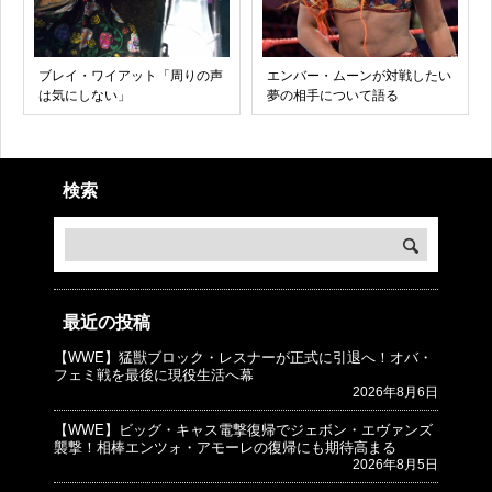
ブレイ・ワイアット「周りの声
エンバー・ムーンが対戦したい
は気にしない」
夢の相手について語る
検索
最近の投稿
【WWE】猛獣ブロック・レスナーが正式に引退へ！オバ・
© プロレスJunkie ～WWEの最新情報 USA～
フェミ戦を最後に現役生活へ幕
2026年8月6日
【WWE】ビッグ・キャス電撃復帰でジェボン・エヴァンズ
襲撃！相棒エンツォ・アモーレの復帰にも期待高まる
2026年8月5日