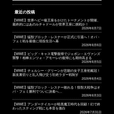
最近の投稿
【WWE】世界ヘビー級王座をかけたトーナメントが開催、
© プロレスJunkie ～WWEの最新情報 USA～
最終的にはあのルチャドールが世界王座に挑戦か！
2026年8月7日
【WWE】猛獣ブロック・レスナーが正式に引退へ！オバ・
フェミ戦を最後に現役生活へ幕
2026年8月6日
【WWE】ビッグ・キャス電撃復帰でジェボン・エヴァンズ
襲撃！相棒エンツォ・アモーレの復帰にも期待高まる
2026年8月5日
【WWE】チェルシー・グリーンが悲願の女子王座初戴冠！
親友裏切りと乱入飛び交う壮絶ラダー戦制す
2026年8月4日
【WWE】猛獣ブロック・レスナー敗れる！怪獣大戦争はオ
バ・フェミ勝利でついに決着へ…
2026年8月3日
【WWE】アンダーテイカーが暗黒魔王時代を回顧！幻で終
わったスティング戦にも本音を激白
2026年7月31日