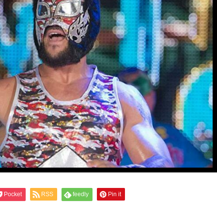
Pocket
RSS
feedly
Pin it