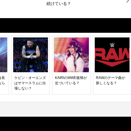
続けている？
は長
ケビン・オーエンズ
KAIRIのWWE復帰が
RAWのテーマ曲が
なら
はサマースラムに出
近づいている？
新しくなる？
場しない？