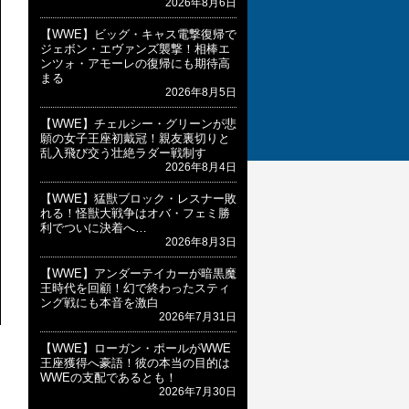
2026年8月6日
【WWE】ビッグ・キャス電撃復帰で
ジェボン・エヴァンズ襲撃！相棒エ
ンツォ・アモーレの復帰にも期待高
まる
2026年8月5日
【WWE】チェルシー・グリーンが悲
願の女子王座初戴冠！親友裏切りと
乱入飛び交う壮絶ラダー戦制す
2026年8月4日
【WWE】猛獣ブロック・レスナー敗
れる！怪獣大戦争はオバ・フェミ勝
利でついに決着へ…
2026年8月3日
【WWE】アンダーテイカーが暗黒魔
王時代を回顧！幻で終わったスティ
ング戦にも本音を激白
2026年7月31日
【WWE】ローガン・ポールがWWE
王座獲得へ豪語！彼の本当の目的は
WWEの支配であるとも！
2026年7月30日