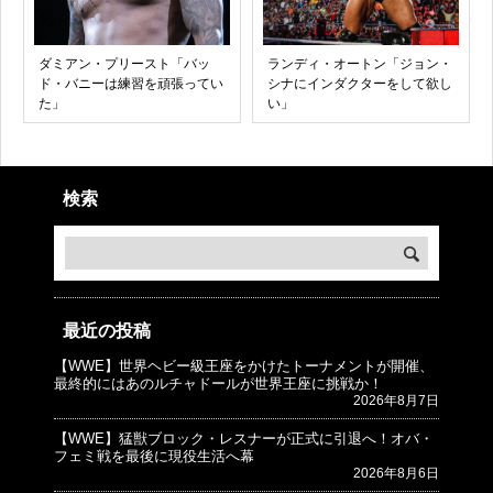
ダミアン・プリースト「バッ
ランディ・オートン「ジョン・
ド・バニーは練習を頑張ってい
シナにインダクターをして欲し
た」
い」
検索
最近の投稿
【WWE】世界ヘビー級王座をかけたトーナメントが開催、
© プロレスJunkie ～WWEの最新情報 USA～
最終的にはあのルチャドールが世界王座に挑戦か！
2026年8月7日
【WWE】猛獣ブロック・レスナーが正式に引退へ！オバ・
フェミ戦を最後に現役生活へ幕
2026年8月6日